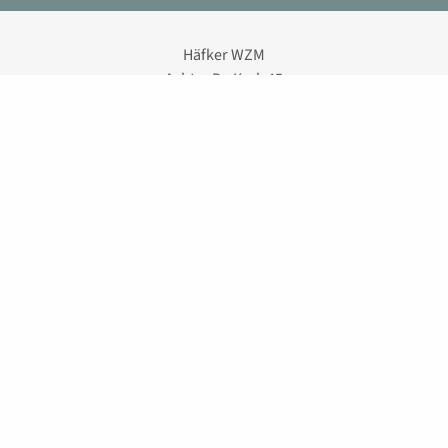
Häfker WZM
Achter De Kark 45
25495 Kummerfeld
© 2026 Häfker Werkzeugmaschinen
Impressum
Datenschutz